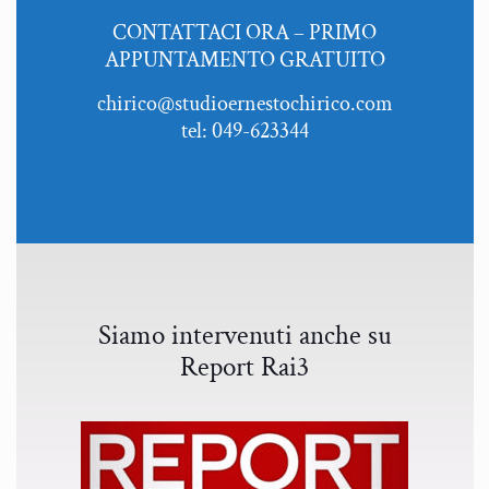
CONTATTACI ORA – PRIMO
APPUNTAMENTO GRATUITO
chirico@studioernestochirico.com
tel: 049-623344
Siamo intervenuti anche su
Report Rai3